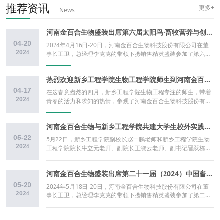
推荐资讯
更多+
News
河南金百合生物盛装出席第六届太阳鸟·畜牧营养与创新大会和2024中国饲料工业展览会
04-20
2024年4月16日-20日，河南金百合生物科技股份有限公司在董
2024
事长王卫，总经理李克克的带领下携销售精英盛装参加了第六届
太阳鸟·畜牧营养与创新大会和2024中国饲料工业展览会。 第六
届太阳鸟·畜牧营养与创新大会现场图片河南金百合生物团队在
热烈欢迎新乡工程学院生物工程学院师生到河南金百合生物参观学习！
2024中国饲料工业展的合影第六届太阳鸟·畜牧营养与创新大
会 4月16日-17日，备受瞩目的第六届太阳鸟·畜牧营养与创新大
04-17
在这春意盎然的四月，新乡工程学院生物工程专注的师生，带着
会在厦门翔鹭国际大酒店顺利召开。 论坛现场，热闹非凡，人群
2024
青春的活力和求知的热情，参观了河南金百合生物科技股份有限
络绎不绝。河南金百合生物作为本次大会的支持单位，携带公司
公司。 在参观过程中，公司安排了专注的讲解人员，详细的介绍
重磅产品，精彩亮相，吸引了众多参会者的目光。 2024中国饲
了公司的历史沿革、发展成就、未来规划以及各项业务的运作情
料工业展览会 4月18日-20日，2024中国饲料工业展览会在厦门
河南金百合生物与新乡工程学院共建大学生校外实践教育基地与就业创业实习实践基地
况。 河南金百合生物产品展厅 研发质检中心 生产车间 合影留
国际会展中心隆重举行。 作为一家专注于丁酸梭菌及其衍生物研
念 河南金百合生物多年来围绕着生物技术领域，致力于发酵微生
05-22
5月22日，新乡工程学院副校长赵一鹏老师和新乡工程学院生物
发、生产、销售为一体的高新 技术企业，河南金百合生物科技股
态制剂的研发，建立了完善的菌种选育体系、严谨的生产工艺规
2024
工程学院院长牛立元老师、副院长王淑云老师、副书记晋跃栋老
份有限公司受邀盛装出席此次盛会。 在本次展会上，河南金百合
程、苛刻的质检系统以及专注的教授级服务团队，并通过了
师、特聘教授常景玲老师一行莅临河南金百合生物科技股份有限
生物的展位设计独特、展品丰富，吸引了众多参观者的目光。 新
ISO9001、ISO14001、ISO45001、ISO22000多项标准化管理
公司参观交流。 河南金百合生物科技股份有限公司财务负责人钟
一代丁酸梭菌的拳头产品，在A3号馆B041展位上一经亮相，就
体系认证，形成了标准完善的丁酸梭菌质量保障体系，保障了丁
河南金百合生物盛装出席第二十一届（2024）中国畜牧业博览会
南平、质检研发负责人李光华等人陪同接待，双方共同为校企合
收获了大量关注。许多客户对该产品表示出了浓厚的兴趣，纷纷
酸梭菌稳定性。我们深知科技进步对于社会发展的重要性，也明
作的大学生校外实践教育基地和大学生就业创业实习实践基地挂
05-20
前来咨询和洽谈合作。 通过此次展会，河南金百合生物的技术人
2024年5月18日-20日，河南金百合生物科技股份有限公司在董
白培养下一代科技人才的责任所在。 河南金百合生物是一个大平
牌。 此次合作对于河南金百合生物和新乡工程学院来说都具有重
2024
员及销售团队与客户进行了深入的交流，进一步了解了市场的需
事长王卫，总经理李克克的带领下携销售精英盛装参加了第二十
台，非常欢迎同学们在毕业之后，选择在河南金百合生物就业。
要意义。 对于河南金百合生物而言，通过与学校的合作可以引进
求和变化，并为客户提供了针对性的解决方案。 路虽远，行则将
一届（2024）中国畜牧业博览会。 此次博览会是中国畜牧业领
这里有许多让大家展现才华的机会，也随时欢迎同学们再次莅临
更多高素质的人才，提升企业的研发和生产能力，推动企业的持
至；事虽难，做则必成！在未来，河南金百合生物将继续秉承着
域内规模大、影响广的盛会，吸引了众多行业内外的目光。 河南
河南金百合生物。
续发展； 对于学校而言，通过与企业的合作可以更好地培养学生