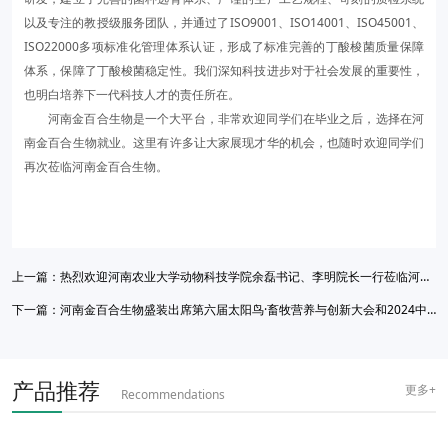
以及专注的教授级服务团队，并通过了ISO9001、ISO14001、ISO45001、
ISO22000多项标准化管理体系认证，形成了标准完善的丁酸梭菌质量保障
体系，保障了丁酸梭菌稳定性。我们深知科技进步对于社会发展的重要性，
也明白培养下一代科技人才的责任所在。
河南金百合生物是一个大平台，非常欢迎同学们在毕业之后，选择在河
南金百合生物就业。这里有许多让大家展现才华的机会，也随时欢迎同学们
再次莅临河南金百合生物。
上一篇：
热烈欢迎河南农业大学动物科技学院余磊书记、李明院长一行莅临河南金百合生物参观交流
下一篇：
河南金百合生物盛装出席第六届太阳鸟·畜牧营养与创新大会和2024中国饲料工业展览会
产品推荐
更多+
Recommendations