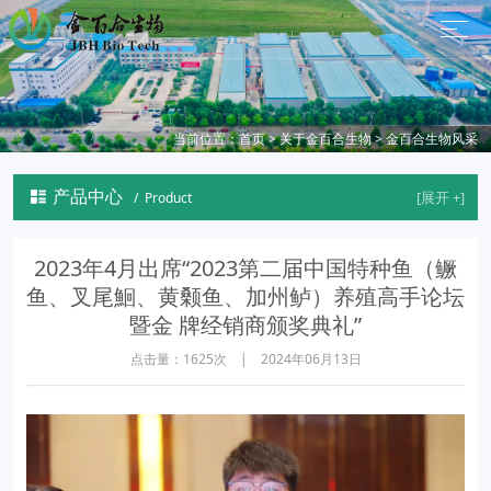
当前位置：
首页
>
关于金百合生物
>
金百合生物风采
产品中心

/ Product
2023年4月出席“2023第二届中国特种鱼（鳜
鱼、叉尾鮰、黄颡鱼、加州鲈）养殖高手论坛
暨金 牌经销商颁奖典礼”
点击量：1625次 | 2024年06月13日