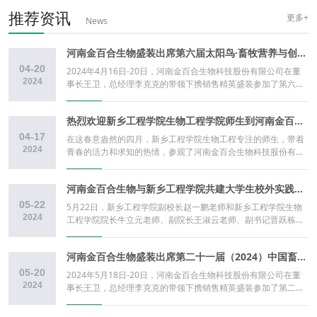
推荐资讯
更多+
News
河南金百合生物盛装出席第六届太阳鸟·畜牧营养与创新大会和2024中国饲料工业展览会
04-20
2024年4月16日-20日，河南金百合生物科技股份有限公司在董
2024
事长王卫，总经理李克克的带领下携销售精英盛装参加了第六届
太阳鸟·畜牧营养与创新大会和2024中国饲料工业展览会。 第六
届太阳鸟·畜牧营养与创新大会现场图片河南金百合生物团队在
热烈欢迎新乡工程学院生物工程学院师生到河南金百合生物参观学习！
2024中国饲料工业展的合影第六届太阳鸟·畜牧营养与创新大
会 4月16日-17日，备受瞩目的第六届太阳鸟·畜牧营养与创新大
04-17
在这春意盎然的四月，新乡工程学院生物工程专注的师生，带着
会在厦门翔鹭国际大酒店顺利召开。 论坛现场，热闹非凡，人群
2024
青春的活力和求知的热情，参观了河南金百合生物科技股份有限
络绎不绝。河南金百合生物作为本次大会的支持单位，携带公司
公司。 在参观过程中，公司安排了专注的讲解人员，详细的介绍
重磅产品，精彩亮相，吸引了众多参会者的目光。 2024中国饲
了公司的历史沿革、发展成就、未来规划以及各项业务的运作情
料工业展览会 4月18日-20日，2024中国饲料工业展览会在厦门
河南金百合生物与新乡工程学院共建大学生校外实践教育基地与就业创业实习实践基地
况。 河南金百合生物产品展厅 研发质检中心 生产车间 合影留
国际会展中心隆重举行。 作为一家专注于丁酸梭菌及其衍生物研
念 河南金百合生物多年来围绕着生物技术领域，致力于发酵微生
05-22
5月22日，新乡工程学院副校长赵一鹏老师和新乡工程学院生物
发、生产、销售为一体的高新 技术企业，河南金百合生物科技股
态制剂的研发，建立了完善的菌种选育体系、严谨的生产工艺规
2024
工程学院院长牛立元老师、副院长王淑云老师、副书记晋跃栋老
份有限公司受邀盛装出席此次盛会。 在本次展会上，河南金百合
程、苛刻的质检系统以及专注的教授级服务团队，并通过了
师、特聘教授常景玲老师一行莅临河南金百合生物科技股份有限
生物的展位设计独特、展品丰富，吸引了众多参观者的目光。 新
ISO9001、ISO14001、ISO45001、ISO22000多项标准化管理
公司参观交流。 河南金百合生物科技股份有限公司财务负责人钟
一代丁酸梭菌的拳头产品，在A3号馆B041展位上一经亮相，就
体系认证，形成了标准完善的丁酸梭菌质量保障体系，保障了丁
河南金百合生物盛装出席第二十一届（2024）中国畜牧业博览会
南平、质检研发负责人李光华等人陪同接待，双方共同为校企合
收获了大量关注。许多客户对该产品表示出了浓厚的兴趣，纷纷
酸梭菌稳定性。我们深知科技进步对于社会发展的重要性，也明
作的大学生校外实践教育基地和大学生就业创业实习实践基地挂
05-20
前来咨询和洽谈合作。 通过此次展会，河南金百合生物的技术人
2024年5月18日-20日，河南金百合生物科技股份有限公司在董
白培养下一代科技人才的责任所在。 河南金百合生物是一个大平
牌。 此次合作对于河南金百合生物和新乡工程学院来说都具有重
2024
员及销售团队与客户进行了深入的交流，进一步了解了市场的需
事长王卫，总经理李克克的带领下携销售精英盛装参加了第二十
台，非常欢迎同学们在毕业之后，选择在河南金百合生物就业。
要意义。 对于河南金百合生物而言，通过与学校的合作可以引进
求和变化，并为客户提供了针对性的解决方案。 路虽远，行则将
一届（2024）中国畜牧业博览会。 此次博览会是中国畜牧业领
这里有许多让大家展现才华的机会，也随时欢迎同学们再次莅临
更多高素质的人才，提升企业的研发和生产能力，推动企业的持
至；事虽难，做则必成！在未来，河南金百合生物将继续秉承着
域内规模大、影响广的盛会，吸引了众多行业内外的目光。 河南